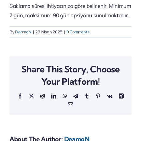
Saklama süresi ihtiyacınıza göre belirlenir. Minimum
7 gün, maksimum 90 gün opsiyonu sunulmaktadır.
By
DeamoN
|
29 Nisan 2025
|
0 Comments
Share This Story, Choose
Your Platform!
Facebook
X
Reddit
LinkedIn
WhatsApp
Telegram
Tumblr
Pinterest
Vk
Xing
Email
About The Author:
DeamoN